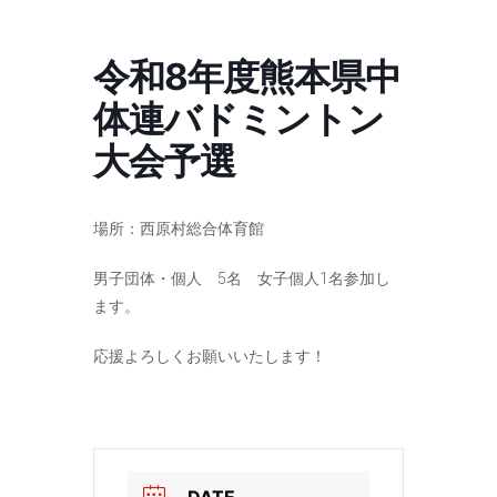
コ
ナ
ン
ビ
テ
ゲ
令和8年度熊本県中
ン
ー
ツ
シ
体連バドミントン
へ
ョ
ス
ン
大会予選
キ
に
ッ
移
プ
動
場所：西原村総合体育館
男子団体・個人 5名 女子個人1名参加し
ます。
応援よろしくお願いいたします！
DATE