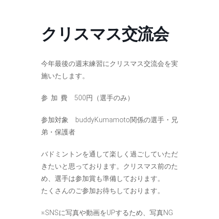
コ
ナ
ン
ビ
テ
ゲ
クリスマス交流会
ン
ー
ツ
シ
へ
ョ
ス
ン
今年最後の週末練習にクリスマス交流会を実
キ
に
施いたします。
ッ
移
プ
動
参 加 費 500円（選手のみ）
参加対象 buddyKumamoto関係の選手・兄
弟・保護者
バドミントンを通して楽しく過ごしていただ
きたいと思っております。クリスマス前のた
め、選手は参加賞も準備しております。
たくさんのご参加お待ちしております。
※SNSに写真や動画をUPするため、写真NG