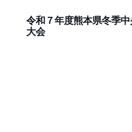
コ
ナ
ン
ビ
令和７年度熊本県冬季中
テ
ゲ
ン
ー
大会
ツ
シ
へ
ョ
ス
ン
キ
に
ッ
移
プ
動