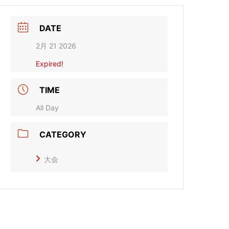
DATE
2月 21 2026
Expired!
TIME
All Day
CATEGORY
大会