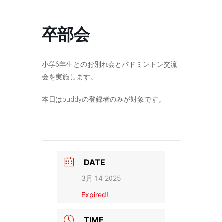
コ
ナ
ン
ビ
テ
ゲ
卒部会
ン
ー
ツ
シ
へ
ョ
ス
ン
小学6年生とのお別れ会とバドミントン交流
キ
に
会を実施します。
ッ
移
プ
動
本日はbuddyの登録者のみが対象です。
DATE
3月 14 2025
Expired!
TIME