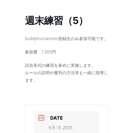
コ
ナ
ン
ビ
テ
ゲ
週末練習（5）
ン
ー
ツ
シ
へ
ョ
ス
ン
buddyKumamoto登録生のみ参加可能です。
キ
に
ッ
移
参加費 1,000円
プ
動
試合形式の練習を多めに実施します。
ルールの説明や審判の方法等も一緒に指導し
ます。
DATE
6月 15 2025