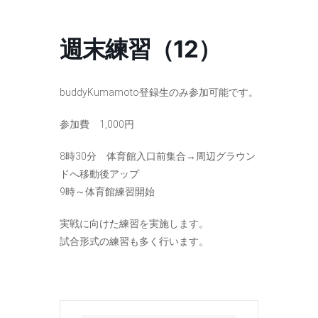
コ
ナ
ン
ビ
テ
ゲ
週末練習（12）
ン
ー
ツ
シ
へ
ョ
ス
ン
buddyKumamoto登録生のみ参加可能です。
キ
に
ッ
移
参加費 1,000円
プ
動
8時30分 体育館入口前集合→周辺グラウン
ドへ移動後アップ
9時～体育館練習開始
実戦に向けた練習を実施します。
試合形式の練習も多く行います。