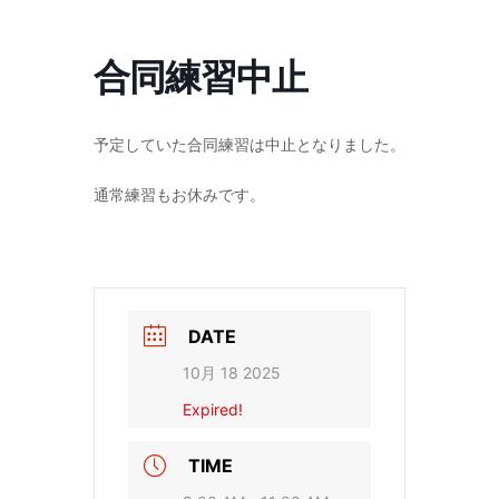
コ
ナ
ン
ビ
テ
ゲ
合同練習中止
ン
ー
ツ
シ
へ
ョ
ス
ン
予定していた合同練習は中止となりました。
キ
に
ッ
移
通常練習もお休みです。
プ
動
DATE
10月 18 2025
Expired!
TIME