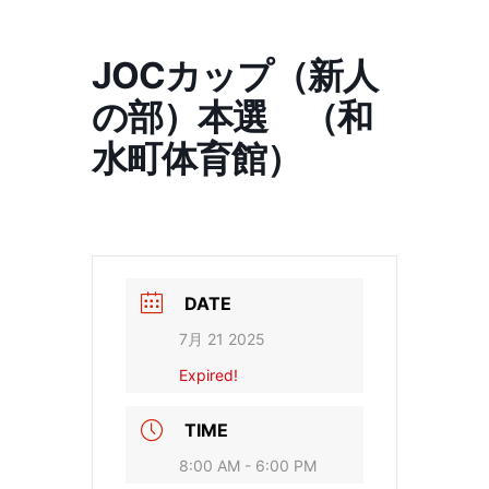
コ
ナ
ン
ビ
テ
ゲ
JOCカップ（新人
ン
ー
ツ
シ
の部）本選 （和
へ
ョ
ス
ン
水町体育館）
キ
に
ッ
移
プ
動
DATE
7月 21 2025
Expired!
TIME
8:00 AM - 6:00 PM