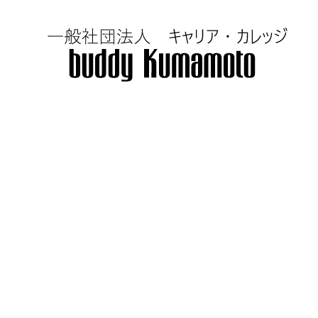
コ
ナ
ン
ビ
テ
ゲ
ン
ー
ツ
シ
へ
ョ
ス
ン
キ
に
ッ
移
プ
動