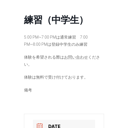
コ
ナ
ン
ビ
テ
ゲ
練習（中学生）
ン
ー
ツ
シ
へ
ョ
ス
ン
5:00 PM~7:00 PMは通常練習 7:00
キ
に
PM~8:00 PMは登録中学生のみ練習
ッ
移
プ
動
体験を希望される際は
お問い合わせ
くださ
い。
体験は無料で受け付けております。
備考
DATE