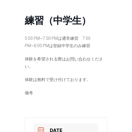
コ
ナ
ン
ビ
テ
ゲ
練習（中学生）
ン
ー
ツ
シ
へ
ョ
ス
ン
5:00 PM~7:00 PMは通常練習 7:00
キ
に
PM~8:00 PMは登録中学生のみ練習
ッ
移
プ
動
体験を希望される際は
お問い合わせ
くださ
い。
体験は無料で受け付けております。
備考
DATE