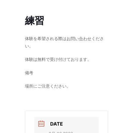
コ
ナ
ン
ビ
テ
ゲ
練習
ン
ー
ツ
シ
へ
ョ
ス
ン
体験を希望される際は
お問い合わせ
くださ
キ
に
い。
ッ
移
プ
動
体験は無料で受け付けております。
備考
場所にご注意ください。
DATE