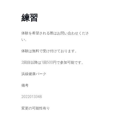
コ
ナ
ン
ビ
テ
ゲ
練習
ン
ー
ツ
シ
へ
ョ
ス
ン
体験を希望される際は
お問い合わせ
くださ
キ
に
い。
ッ
移
プ
動
体験は無料で受け付けております。
2回目以降は1回500円で参加可能です。
浜線健康パーク
備考
2022013348
変更の可能性有り