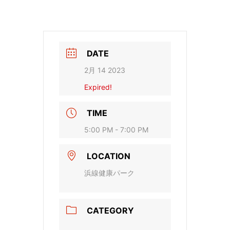
DATE
2月 14 2023
Expired!
TIME
5:00 PM - 7:00 PM
LOCATION
浜線健康パーク
CATEGORY