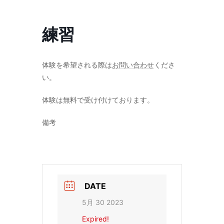
コ
ナ
ン
ビ
テ
ゲ
練習
ン
ー
ツ
シ
へ
ョ
ス
ン
体験を希望される際は
お問い合わせ
くださ
キ
に
い。
ッ
移
プ
動
体験は無料で受け付けております。
備考
DATE
5月 30 2023
Expired!