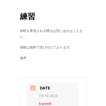
コ
ナ
ン
ビ
テ
ゲ
練習
ン
ー
ツ
シ
へ
ョ
ス
ン
体験を希望される際は
お問い合わせ
くださ
キ
に
い。
ッ
移
プ
動
体験は無料で受け付けております。
備考
DATE
7月 14 2023
Expired!