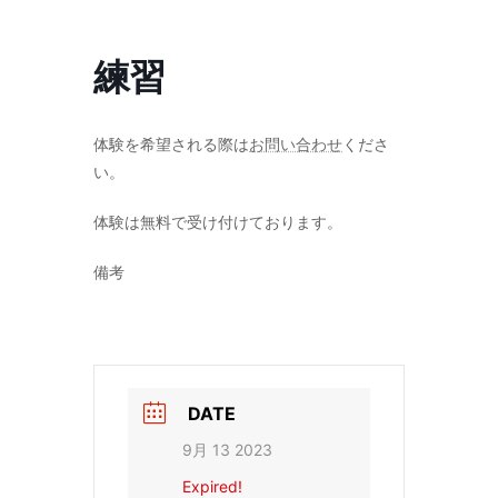
コ
ナ
ン
ビ
テ
ゲ
練習
ン
ー
ツ
シ
へ
ョ
ス
ン
体験を希望される際は
お問い合わせ
くださ
キ
に
い。
ッ
移
プ
動
体験は無料で受け付けております。
備考
DATE
9月 13 2023
Expired!