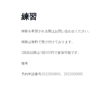
コ
ナ
ン
ビ
練習
テ
ゲ
ン
ー
ツ
シ
へ
ョ
体験を希望される際は
お問い合わせ
ください。
ス
ン
体験は無料で受け付けております。
キ
に
ッ
移
2回目以降は1回500円で参加可能です。
プ
動
備考
予約申請番号2022000893、2022000895