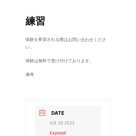
コ
ナ
ン
ビ
テ
ゲ
練習
ン
ー
ツ
シ
へ
ョ
ス
ン
体験を希望される際は
お問い合わせ
くださ
キ
に
い。
ッ
移
プ
動
体験は無料で受け付けております。
備考
DATE
9月 29 2023
Expired!