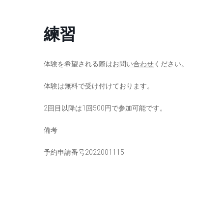
コ
ナ
ン
ビ
練習
テ
ゲ
ン
ー
ツ
シ
へ
ョ
体験を希望される際は
お問い合わせ
ください。
ス
ン
体験は無料で受け付けております。
キ
に
ッ
移
2回目以降は1回500円で参加可能です。
プ
動
備考
予約申請番号2022001115