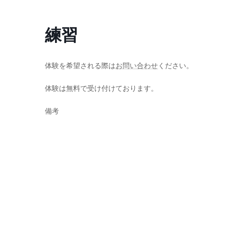
コ
ナ
ン
ビ
練習
テ
ゲ
ン
ー
ツ
シ
へ
ョ
体験を希望される際は
お問い合わせ
ください。
ス
ン
体験は無料で受け付けております。
キ
に
ッ
移
備考
プ
動