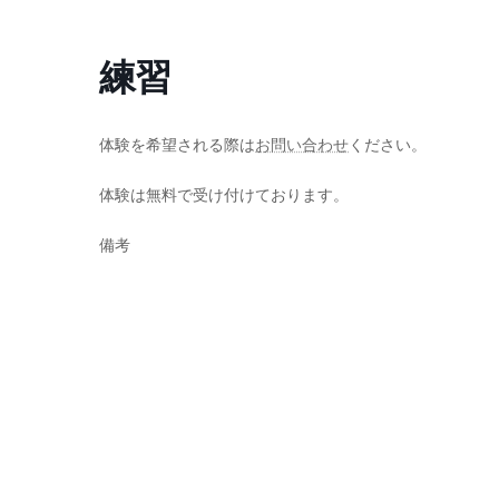
コ
ナ
ン
ビ
練習
テ
ゲ
ン
ー
ツ
シ
へ
ョ
体験を希望される際は
お問い合わせ
ください。
ス
ン
体験は無料で受け付けております。
キ
に
ッ
移
備考
プ
動