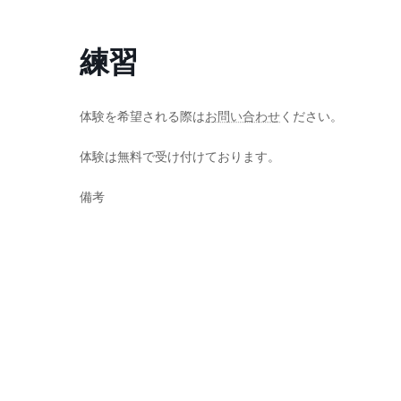
コ
ナ
ン
ビ
練習
テ
ゲ
ン
ー
ツ
シ
へ
ョ
体験を希望される際は
お問い合わせ
ください。
ス
ン
体験は無料で受け付けております。
キ
に
ッ
移
備考
プ
動