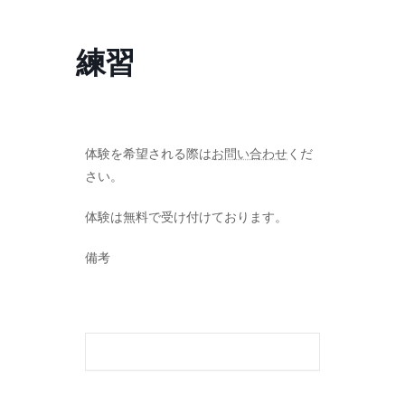
コ
ナ
ン
ビ
テ
ゲ
練習
ン
ー
ツ
シ
へ
ョ
ス
ン
キ
に
ッ
移
体験を希望される際は
お問い合わせ
くだ
プ
動
さい。
体験は無料で受け付けております。
備考