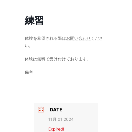
コ
ナ
ン
ビ
テ
ゲ
練習
ン
ー
ツ
シ
へ
ョ
ス
ン
体験を希望される際は
お問い合わせ
くださ
キ
に
い。
ッ
移
プ
動
体験は無料で受け付けております。
備考
DATE
11月 01 2024
Expired!