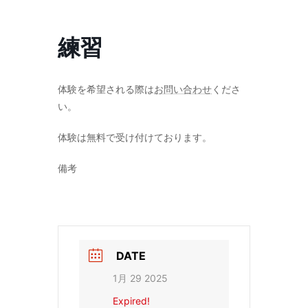
コ
ナ
ン
ビ
テ
ゲ
練習
ン
ー
ツ
シ
へ
ョ
ス
ン
体験を希望される際は
お問い合わせ
くださ
キ
に
い。
ッ
移
プ
動
体験は無料で受け付けております。
備考
DATE
1月 29 2025
Expired!