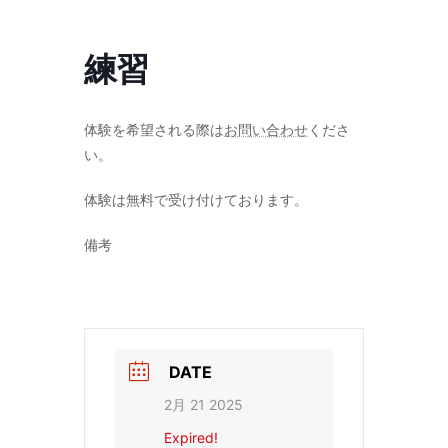
コ
ナ
ン
ビ
テ
ゲ
練習
ン
ー
ツ
シ
へ
ョ
ス
ン
体験を希望される際は
お問い合わせ
くださ
キ
に
い。
ッ
移
プ
動
体験は無料で受け付けております。
備考
DATE
2月 21 2025
Expired!