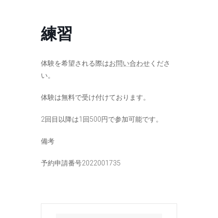
コ
ナ
ン
ビ
テ
ゲ
練習
ン
ー
ツ
シ
へ
ョ
ス
ン
体験を希望される際は
お問い合わせ
くださ
キ
に
い。
ッ
移
プ
動
体験は無料で受け付けております。
2回目以降は1回500円で参加可能です。
備考
予約申請番号2022001735