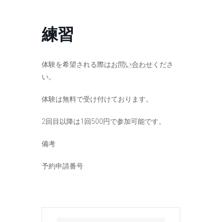
コ
ナ
ン
ビ
テ
ゲ
練習
ン
ー
ツ
シ
へ
ョ
ス
ン
体験を希望される際は
お問い合わせ
くださ
キ
に
い。
ッ
移
プ
動
体験は無料で受け付けております。
2回目以降は1回500円で参加可能です。
備考
予約申請番号