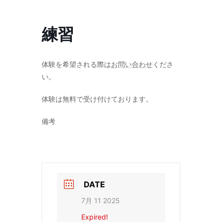
コ
ナ
ン
ビ
テ
ゲ
練習
ン
ー
ツ
シ
へ
ョ
ス
ン
体験を希望される際は
お問い合わせ
くださ
キ
に
い。
ッ
移
プ
動
体験は無料で受け付けております。
備考
DATE
7月 11 2025
Expired!