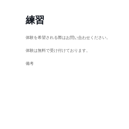
コ
ナ
ン
ビ
練習
テ
ゲ
ン
ー
ツ
シ
へ
ョ
体験を希望される際は
お問い合わせ
ください。
ス
ン
体験は無料で受け付けております。
キ
に
ッ
移
備考
プ
動