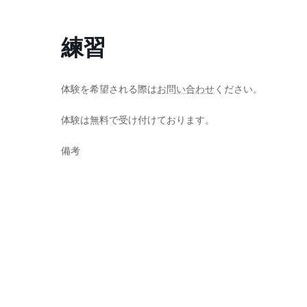
コ
ナ
ン
ビ
練習
テ
ゲ
ン
ー
ツ
シ
へ
ョ
体験を希望される際は
お問い合わせ
ください。
ス
ン
体験は無料で受け付けております。
キ
に
ッ
移
備考
プ
動