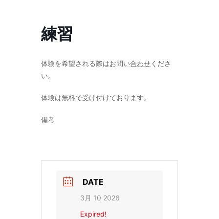
コ
ナ
ン
ビ
テ
ゲ
練習
ン
ー
ツ
シ
へ
ョ
ス
ン
体験を希望される際は
お問い合わせ
くださ
キ
に
い。
ッ
移
プ
動
体験は無料で受け付けております。
備考
DATE
3月 10 2026
Expired!