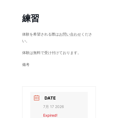
コ
ナ
ン
ビ
テ
ゲ
練習
ン
ー
ツ
シ
へ
ョ
ス
ン
体験を希望される際は
お問い合わせ
くださ
キ
に
い。
ッ
移
プ
動
体験は無料で受け付けております。
備考
DATE
7月 17 2026
Expired!