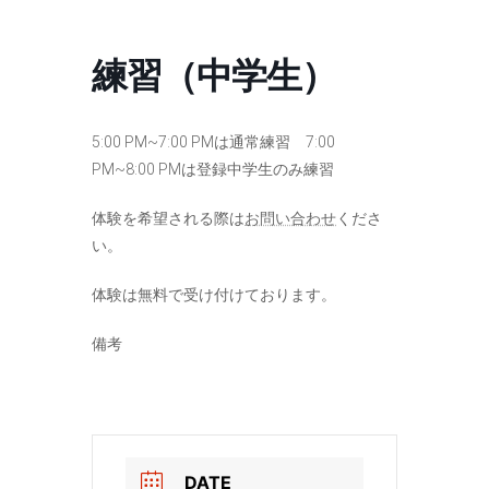
コ
ナ
ン
ビ
テ
ゲ
練習（中学生）
ン
ー
ツ
シ
へ
ョ
ス
ン
5:00 PM~7:00 PMは通常練習 7:00
キ
に
PM~8:00 PMは登録中学生のみ練習
ッ
移
プ
動
体験を希望される際は
お問い合わせ
くださ
い。
体験は無料で受け付けております。
備考
DATE