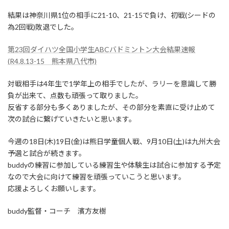
結果は神奈川県1位の相手に21-10、21-15で負け、初戦(シードの
為2回戦)敗退でした。
第23回ダイハツ全国小学生ABCバドミントン大会結果速報
(R4.8.13-15 熊本県八代市)
対戦相手は4年生で1学年上の相手でしたが、ラリーを意識して勝
負が出来て、点数も頑張って取りました。
反省する部分も多くありましたが、その部分を素直に受け止めて
次の試合に繋げていきたいと思います。
今週の18日(木)19日(金)は熊日学童個人戦、9月10日(土)は九州大会
予選と試合が続きます。
buddyの練習に参加している練習生や体験生は試合に参加する予定
なので大会に向けて練習を頑張っていこうと思います。
応援よろしくお願いします。
buddy監督・コーチ 濱方友樹