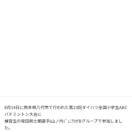
第23回ダイハツ全国小学生ABC
バドミントン大会
最
2022年8月16日
2026年4月30日
career-college
終
更
8月14日に熊本県八代市で行われた第23回ダイハツ全国小学生ABC
新
日
バドミントン大会に
時
練習生の坂田剣士朗選手(山ノ内ｼﾞｭﾆｱ)がBグループで参加しまし
:
た。